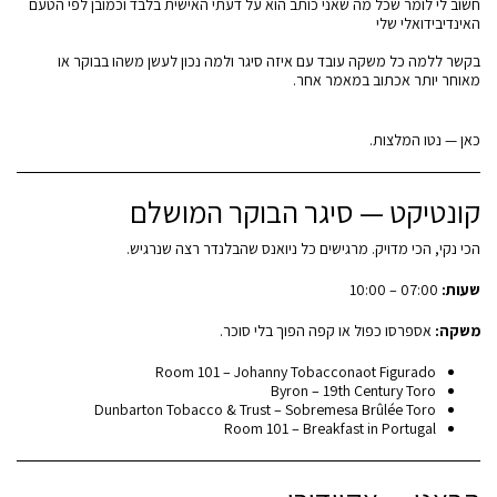
חשוב לי לומר שכל מה שאני כותב הוא על דעתי האישית בלבד וכמובן לפי הטעם
האינדיבידואלי שלי
בקשר ללמה כל משקה עובד עם איזה סיגר ולמה נכון לעשן משהו בבוקר או
מאוחר יותר אכתוב במאמר אחר.
כאן — נטו המלצות.
קונטיקט — סיגר הבוקר המושלם
הכי נקי, הכי מדויק. מרגישים כל ניואנס שהבלנדר רצה שנרגיש.
שעות:
07:00 – 10:00
משקה:
אספרסו כפול או קפה הפוך בלי סוכר.
Room 101 – Johanny Tobacconaot Figurado
Byron – 19th Century Toro
Dunbarton Tobacco & Trust – Sobremesa Brûlée Toro
Room 101 – Breakfast in Portugal