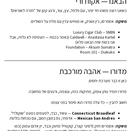
הבאנו — אקוודורי
כשאני רוצה משהו חד יותר, עם פלפל, עץ, עור, ורגע קטן של "חזרה לשורשים".
משקה:
אספרסו, ג'ין וטוניק, או מוחיטו עדין עם מלח על השוליים.
Luxury Cigar Club – SNBN
Caldwell – Anastasia Kartel (נאמר בכנות — העטיפה לא גלויה, אבל
אני בטוח שזה הבאנו מלא)
Foundation – Aksum Sumatra
Room 101 – Diakuko
מדורו — אהבה מורכבת
כאן זו כבר מערכת יחסים.
מדורו תמיד נותן עומק, מתיקות כהה, עוצמה, ורגעים של מחשבה.
חשוב להבין — כל עלה מדורו הוא סיפור בפני עצמו:
Connecticut Broadleaf
— עשיר, כבד, לפעמים כמעט "שוקולדי".
Mexican San Andres
— אדמתי, גס במובן הטוב, עם נוכחות בולטת.
משקה:
אספרסו חזק (לסיגר קצר), קוקטייל מתוק וכבד, יין אדום עמוק (כמו
Tommasi Amarone), או וויסקי בגרסת cask strength — לפחות 50%.המלצות