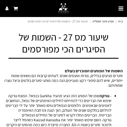
בית
מגזין סיגר סומליה
שיעור מס 27 - השמות של הסיגרים הכי מפורסמים
שיעור מס 27 - השמות של
הסיגרים הכי מפורסמים
השמות של המותגים המוכרים בעולם
סיגרים
מגיעים בגדלים, צורות וטעמים שונים .לעתים קרובות הם נושאים שמות
ייחודיים, שיש להם סיפורי רקע מעניינים.הנה כמה מותגי סיגרים בולטים וכיצד נוצרו
שמותיהם:
-
גורקה
שמו של המותג הזה הגיע מהעיר Gurkha בנפאל. המונח גורקה
שימש את הבריטים כדי להתייחס לחיילים האימתניים של נפאל, הנחשבים
לאמיצים שבאמיצים. הלוחמים הנפאלים גויסו מאוחר יותר על ידי הבריטים
להילחם בחלקים שונים של העולם, תוך הגנה והרחבת האימפריה
הבריטית. הבריטים החלו לקרוא לסיגרים של החיילים הנפאלים
גורקה. השם שימש מאוחר יותר את Kaizad Hansotia כשהחל לייצר
ולמכור סיגרים בשנות ה-80. החברה מייצרת כיום כמה מהסיגרים היקרים