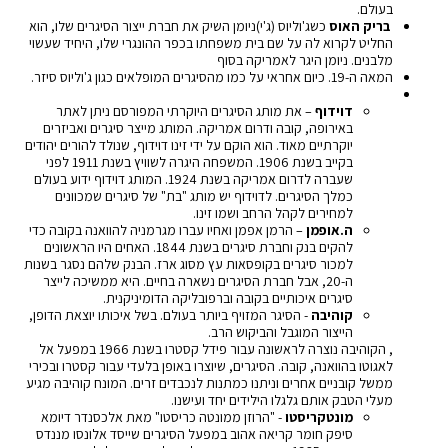
בעולם.
בריק האוס
כשג'וליוס (ג'י)ניומן השיק את חברת ייצור הסיגרים שלו, הוא
החליט לקרוא לה על שם בית משפחתו בכפר ההונגרי שלו, היחיד שעשוי
מלבנים. ניומן היגר לאמריקה בסוף
המאה ה-19
.
כיום אחראי על כמו מהסיגרים המופלאים כגון ג'וליוס סיזר.
דוידוף
– את מותג הסיגרים היוקרתי המפורסם ניתן לאתר
באירופה, קובה ודרום אמריקה. המותג מייצר סיגרים ואביזרים
יוקרתיים מאוד. הוא הוקם על ידי זינו דוידוף, שנולד להורים יהודים
בקייב בשנת 1906. המשפחה היגרה לשוויץ בשנת 1911 לפני
שעברה לדרום אמריקה בשנת 1924. המותג דוידוף ידוע בעולם
כמלך הסיגרים. לדוידוף יש מותג "בת" של סיגרים שמכוונים
למחירים לקהל הרחב ושמו זינו.
ה.אופמן
– הרמן אפמן ואחיו עברו מגרמניה להוואנה בקובה כדי
להקים בנק וחברת סיגרים בשנת 1844. האחים היו הראשונים
למכור סיגרים בקופסאות עץ מסוג ארז. הבנק שלהם נסגר בשנות
ה-20, אבל חברת הסיגרים נשארה בחיים. היא ממשיכה לייצר
סיגרים איכותיים בקובה וברפובליקה הדומיניקנית.
קוהיבה
- הסיגר המזויף ביותר בעולם. בשל איכותו יוצאת הדופן,
הייצור המוגבל והביקוש הרב.
, הקוהיבה נוצרה לראשונה עבור פידל קסטרו בשנת 1966 במפעל אל
לאגוטו בהוואנה, קובה. הסיגרים, שיוצרו באופן בלעדי עבור קסטרו ובכירי
ממשל קובניים אחרים וניתנו כמתנות לנכבדים זרים. המונח קוהיבה מגיע
מעלי הטבק אותם גלגלו הילידים יחד ועישנו.
מונטקריסטו
- "הרוזן ממונטה כריסטו" מאת אלכסנדר דיומא
סיפק חומר קריאה אהוב במפעל הסיגרים שייסד אלונסו מננדס