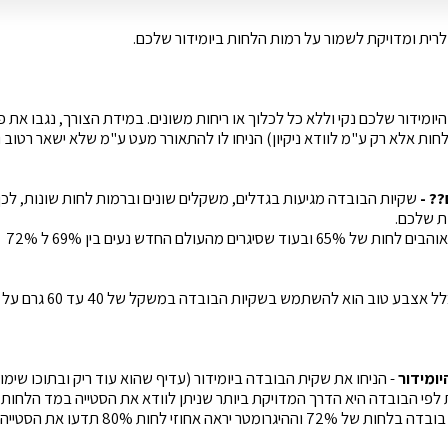
לרית ומדויקת לשמור על רמות הלחות ביומידור שלכם.
יומידור שלכם נקי וללא כל לכלוך או ריחות משונים. במידת הצורך, נגבו את
ות אלא רק ע"מ לוודא ניקיון) הניחו לו להתאורר מעט ע"מ שלא ישאר רטוב וס
? -
שקיות הבובדה מגיעות בגדלים, משקלים שונים וברמות לחות שונות, לכן
ת שלכם.
וד שסיגרים מהעולם החדש נעים בין 69% ל 72%
יומידור
- הניחו את שקית הבובדה ביומידור (עדיף שהוא עוד ריק ובתוכו שימו
ת לפי הבובדה היא הדרך המדויקת ביותר שניתן לוודא את הסטייה במד הלחות.
שתשימו שקית בובדה בלחות של 72% וההיגרומטר יר