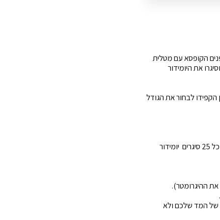
 פנים הקופסא עם מטלית
יגרו את היומידור
 הקפידו לבחור את הגודל
כלל אצבע טוב הוא להשתמש בשקיות הבובדה במשקל של 40 עד 60 גרם על כל 25 סיגרים יומידור
 את ההיגרומטר).
אה אחוזי לחות 80% תדעו את הסטייה של המד שלכם ולא