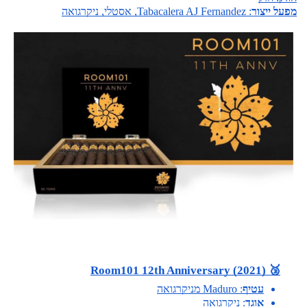
מפעל ייצור
: Tabacalera AJ Fernandez, אסטלי, ניקרגואה
🥉 Room101 12th Anniversary (2021)
עטיף
: Maduro מניקרגואה
אוגד
: ניקרגואה