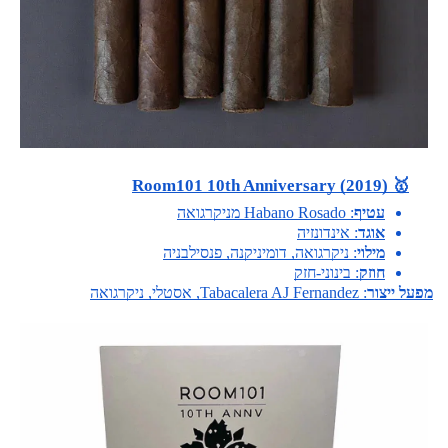
🥇 Room101 10th Anniversary (2019)
עטיף
: Habano Rosado מניקרגואה
אוגד
: אינדונזיה
מילוי
: ניקרגואה, דומיניקנה, פנסילבניה
חוזק
: בינוני-חזק
מפעל ייצור
: Tabacalera AJ Fernandez, אסטלי, ניקרגואה