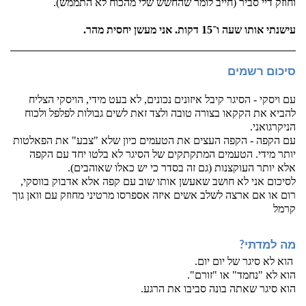
וחוזק דיי סביר (חייב לומר שהחשש שלי מהכוח לא התממש).
עישנתי אותו שעה ו־15 דקות. אני מעשן יחסית מהר.
סיכום רשמים
עם ויסקי - הסיגר קיבל איזונים נכונים, לא בעט מידי, הויסקי הצליח 
להביא את הקקאו בצורה טובה ולצד זאת לשים גבולות לפלפל ולכוח 
הניקרגואני.
עם הקפה - הקפה העצים את הטעמים כיון שלא "צבע" את הפאלטות 
יותר מידי. הטעמים המתקתקים של הסיגר לא בלטו יחד עם הקפה 
אלא יותר העוקצנות (גם זה בסדר כי יש כאלו שאוהבים). 
לסיכום אני לא חושב שאעשן אותו שוב עם קפה אלא אדבוק בווסקי, 
רום או אם ארצה לשלב אשים איזה אספרסו מרטיני מחוזק עם וואן גוך 
קרמל
מה למדתי?
 הוא לא סיגר של יום יום.
הוא לא "נחמד" או "זורם".
הוא סיגר שאתה בונה סביבו את הרגע.