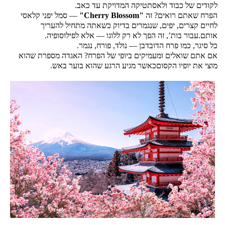
לקודים של כבוד ולאסתטיקה המדויקת עד כאב.
הפרח שאתם רואים? זה 
"Cherry Blossom"
 — סמל יפני קלאסי 
לחיים קצרים, יפים, שנגמרים בדיוק כשאתה מתחיל להעריך 
אותם.
עבור בות’, זה הפך לא רק ללוגו — אלא לפילוסופיה. 
כל סיגר, כמו פרח הדובדבן — נולד, פורח, נגמר. 
אם אתם שואלים ומעמיקים ביופי של הפרח? האגדה מספרת שהוא 
מוצי את יופיו הקסוםכאשר מגיע הרגע שהוא בוער באש.