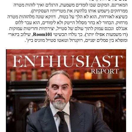
המארינס, המקום שבו לומדים משמעת, הרגלים ואיך לזהות מטרה 
ממרחקים (ישמש אותו בלהשיג את מטריותיו העסקיות). 
כשיצא לאזרחות, הוא לא הלך על בטוח,  דווקא שונה מלהזהות מטרה 
מרחוק. הבחור לא בחר מסלול הייטק ולא לימודים, הוא עבר ללוס 
אנג'לס  ונכנס עמוק לתוך עולם של סטייל, יצירתיות וחריטות עמוקות 
(דו משמעות אפילו יותר). כך נולדו תכשיטי 
Room101
, שילוב ביזארי 
ומופלא בין סמלים יפניים, רוקנרול וטאטו סטייל מווניס ביץ’.