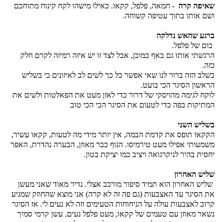
שאיפה קרה
  - חמאה, פלפל, קקאו. כאילו מישהו לקח קינוח מתוחכם 
ושם אותו בתוך עטיפה קשוחה.
ברגע שהאש נדלקה 
 בום של פלפל. 
הרגשתי אותו גם באף כמובן, אבל לצד זו יש איזה רמיזה לקרם חלק 
כזה. 
בשלב הזה ברור לנו שאי אפשר כל כך לשים לב לאיזונים כי בשליש 
הראשון הסיגר הכי בועט.
לוקח לגימה מהויסקי של דרור כדי לאזן מעט את הפאלטות ולשים את 
המתיקות בפה כדי לטעום את הסיגר הכי הכי טוב
בשליש השני  
הקקאו תופס את קדמת הבמה, אין יותר מידי מה לטעות, קקאו עשיר, 
משמעותי אפילו מעט טירמיסו. הגוף כבר מאוזן, הבערה נהדרת, האפר 
יחסית בהיר לניקרגואה ויציב כמו יציקת בטון.
שליש האחרון
 שליש האחרון הוא תמיד סיפור מורכב אצלי. נדיר מאוד שאני מעשן 
את הסיגר עד האצבעות (גם פה זה לא קרה) אני מוצא שהחוזק שמגיע 
קרוב לאצבעות עולה על הניחוחות הטעימים וזה לא נעים לי. אז הסיגר 
נשאר מאוזן עם טעמים של קקאו, מעט פלפל נעים, עשן קרמי סמיך 