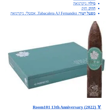
מילוי
: ניקרגואה
חוזק
: חזק
מפעל ייצור
: Tabacalera AJ Fernandez, אסטלי, ניקרגואה
🏅 Room101 13th Anniversary (2022)