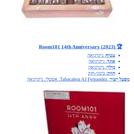
🏆 Room101 14th Anniversary (2023)
עטיף
: ניקרגואה
אוגד
: ניקרגואה
מילוי
: ניקרגואה
חוזק
: בינוני-חזק
מפעל ייצור
: Tabacalera AJ Fernandez, אסטלי, ניקרגואה