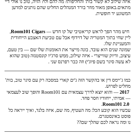
איזה שילוב לא קשור בות' והחליפות? מה להם ולו? הזיה, טוב נו אולי דיי 
מתאים.
באופן מאוד מוזר בורד המנהלים החליט שהם נותנים למדען 
המשוגע יד חופשית.
 חיש מהר הפך לראש קריאטיבי של קו חדש — 
Room101 Cigars
, 
ליין שחי בתוך המטריה של דוידוף אבל עם טביעת האצבע הייחודית 
והמעניינת שלו. 
שמונה שנים הוא עובד, בונה מייצר את האומנות שלו שם — בין טעם, 
עיצוב, ודיוק שווייצרי - איזה שילוב, ממש סרג'יו קונסטנזה (טוב שהוא 
לא עשה סיגר בשם פיוג'י) וזה כבר רפרנס שני .
כמו ג’יימס דין או בהקשר הזה ג'ים קארי במסכה רק עם סיגר טוב, בות’ 
מחליט לפרוש.
2017
 — והוא יוצא לדרך עצמאית עם Room101 והופך שוב לעצמאי 
— אמיתי, ייחודיו חסר פחד.
. 
Room101 2.0
עכשיו הוא קובע הכל: מה העטיף, מה שם, איזה בלנד, ואיך ייראה כל 
פוסט באינסטגרם.
נו ומה נראה לכם שהלך שם??