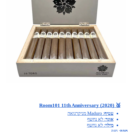
🥈 Room101 11th Anniversary (2020)
עטיף
: Maduro מניקרגואה
אוגד
: לא נחשף
מילוי
: לא נחשף
חוזק
: חזק