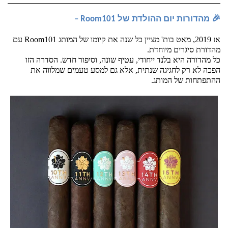
🎉 מהדורות יום ההולדת של Room101 – 
אז 2019, מאט בות' מציין כל שנה את קיומו של המותג Room101 עם 
מהדורת סיגרים מיוחדת. 
כל מהדורה היא בלנד ייחודי, עטיף שונה, וסיפור חדש. הסדרה הזו 
הפכה לא רק לחגיגה שנתית, אלא גם למסע טעמים שמלווה את 
ההתפתחות של המותג.